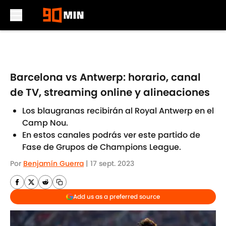
Skip to main content
Barcelona vs Antwerp: horario, canal
de TV, streaming online y alineaciones
Los blaugranas recibirán al Royal Antwerp en el
Camp Nou.
En estos canales podrás ver este partido de
Fase de Grupos de Champions League.
Por
Benjamín Guerra
|
17 sept. 2023
Add us as a preferred source