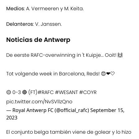
Medios
: A. Vermeeren y M. Keita.
Delanteros
: V. Janssen.
Noticias de Antwerp
De eerste RAFC-overwinning in 't Kuipje... Ooit! 🙌
Tot volgende week in Barcelona, Reds! 😍❤🤍
🟡 0-3 🔴 (FT)
#RAFC
#WESANT
#COYR
pic.twitter.com/NvSVllzQno
— Royal Antwerp FC (@official_rafc)
September 15,
2023
El conjunto belga también viene de golear y lo hizo