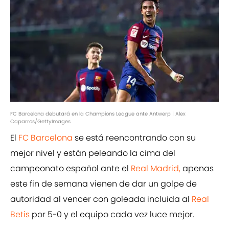
FC Barcelona debutará en la Champions League ante Antwerp | Alex
Caparros/GettyImages
El
FC Barcelona
se está reencontrando con su
mejor nivel y están peleando la cima del
campeonato español ante el
Real Madrid,
apenas
este fin de semana vienen de dar un golpe de
autoridad al vencer con goleada incluida al
Real
Betis
por 5-0 y el equipo cada vez luce mejor.