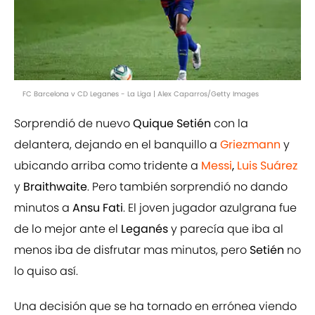
FC Barcelona v CD Leganes - La Liga | Alex Caparros/Getty Images
Sorprendió de nuevo
Quique Setién
con la
delantera, dejando en el banquillo a
Griezmann
y
ubicando arriba como tridente a
Messi
,
Luis Suárez
y
Braithwaite
. Pero también sorprendió no dando
minutos a
Ansu Fati
. El joven jugador azulgrana fue
de lo mejor ante el
Leganés
y parecía que iba al
menos iba de disfrutar mas minutos, pero
Setién
no
lo quiso así.
Una decisión que se ha tornado en errónea viendo