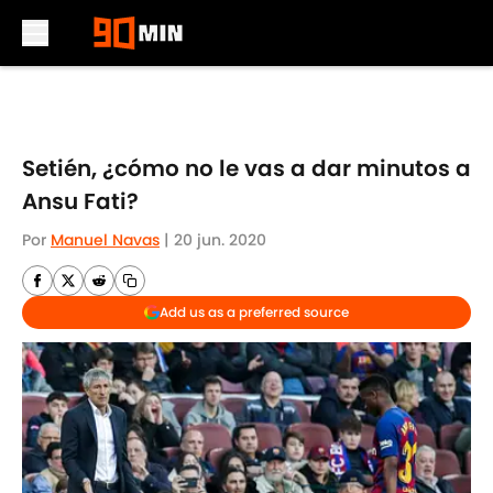
Skip to main content
Setién, ¿cómo no le vas a dar minutos a
Ansu Fati?
Por
Manuel Navas
|
20 jun. 2020
Add us as a preferred source