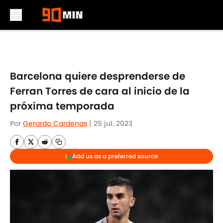
Skip to main content
Barcelona quiere desprenderse de
Ferran Torres de cara al inicio de la
próxima temporada
Por
Gerardo Cardenas
|
25 jul. 2023
Add us as a preferred source