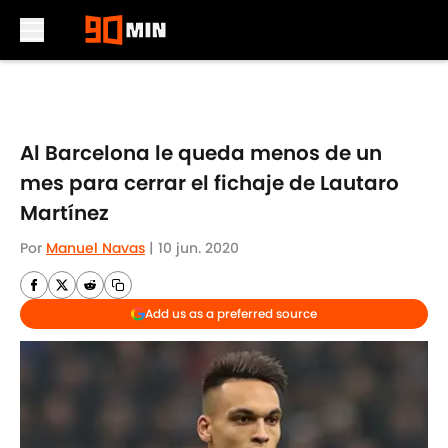
Skip to main content
Al Barcelona le queda menos de un
mes para cerrar el fichaje de Lautaro
Martínez
Por
Manuel Navas
|
10 jun. 2020
Add us as a preferred source