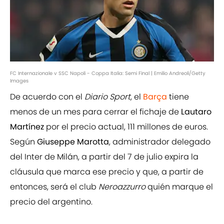
FC Internazionale v SSC Napoli - Coppa Italia: Semi Final | Emilio Andreoli/Getty
Images
De acuerdo con el
Diario Sport
, el
Barça
tiene
menos de un mes para cerrar el fichaje de
Lautaro
Martínez
por el precio actual, 111 millones de euros.
Según
Giuseppe Marotta
, administrador delegado
del Inter de Milán, a partir del 7 de julio expira la
cláusula que marca ese precio y que, a partir de
entonces, será el club
Neroazzurro
quién marque el
precio del argentino.