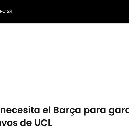
 FC 24
 necesita el Barça para gara
tavos de UCL