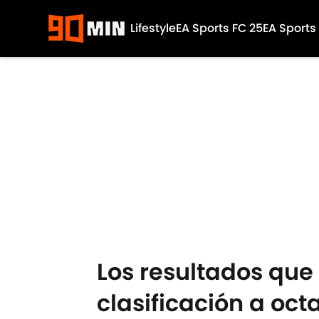
Lifestyle
EA Sports FC 25
EA Sports
Skip to main content
Los resultados que
clasificación a oc