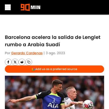
Skip to main content
Barcelona acelera la salida de Lenglet
rumbo a Arabia Suadí
Por
Gerardo Cardenas
|
3 ago. 2023
Add us as a preferred source