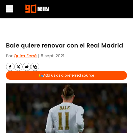
Skip to main content
Bale quiere renovar con el Real Madrid
Por
Quim Ferré
|
5 sept. 2021
Add us as a preferred source