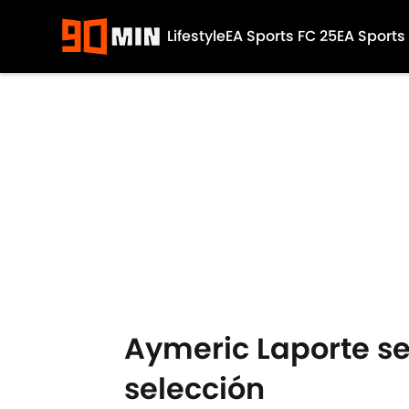
Lifestyle
EA Sports FC 25
EA Sports
Skip to main content
Aymeric Laporte se
selección