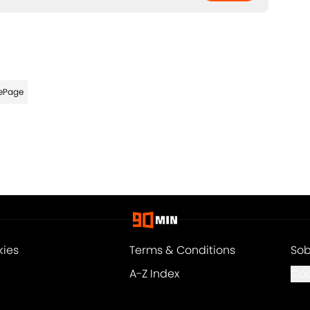
ePage
kies
Terms & Conditions
Sob
A-Z Index
Coo