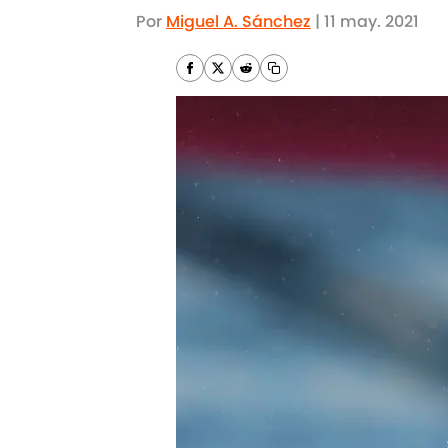
Por
Miguel A. Sánchez
|
11 may. 2021