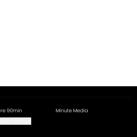
re 90min
Minute Media
kies Settings