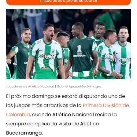
Add us as a preferred source
Jugadores de Atlético Nacional. | Gabriel Aponte/GettyImages
El próximo domingo se estará disputando uno de
los juegos más atractivos de la
Primera División de
Colombia
, cuando
Atlético Nacional
reciba la
siempre complicada visita de
Atlético
Bucaramanga
.