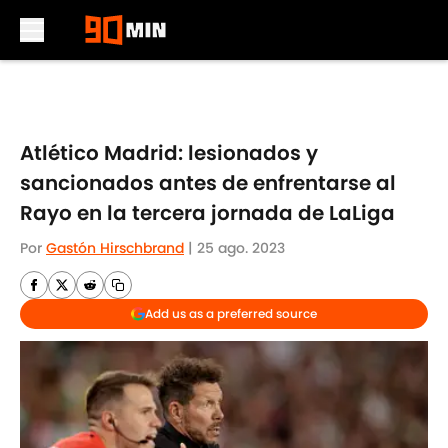
Skip to main content
Atlético Madrid: lesionados y
sancionados antes de enfrentarse al
Rayo en la tercera jornada de LaLiga
Por
Gastón Hirschbrand
|
25 ago. 2023
Add us as a preferred source