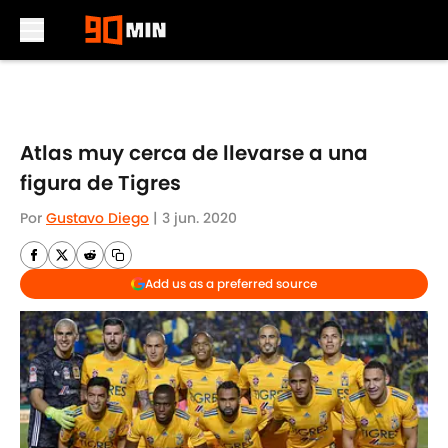
Skip to main content
Atlas muy cerca de llevarse a una
figura de Tigres
Por
Gustavo Diego
|
3 jun. 2020
Add us as a preferred source