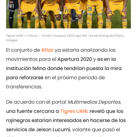
Tigres UANL v Chivas - Torneo Clausura 2020 Liga MX | Azael Rodriguez/Getty
Images
El conjunto de
Atlas
ya estaría analizando los
movimientos para el
Apertura 2020
y
es
en la
institución felina donde tendrían puesta la mira
para reforzarse
en el próximo periodo de
transferencias.
De acuerdo con el portal
Multimedios Deportes
,
una fuente cercana a
Tigres UANL
reveló que los
rojinegros estarían interesados en hacerse de los
servicios de Jeison Lucumí,
volante que pasó el