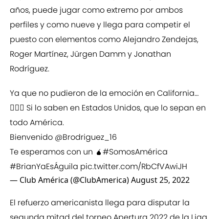
años, puede jugar como extremo por ambos
perfiles y como nueve y llega para competir el
puesto con elementos como Alejandro Zendejas,
Roger Martínez, Jürgen Damm y Jonathan
Rodríguez.
Ya que no pudieron de la emoción en California…
🤦🏻‍♂️ Si lo saben en Estados Unidos, que lo sepan en
todo América.
Bienvenido
@Brodriguez_16
Te esperamos con un 🧉
#SomosAmérica
#BrianYaEsÁguila
pic.twitter.com/RbCfVAwiJH
— Club América (@ClubAmerica)
August 25, 2022
El refuerzo americanista llega para disputar la
segunda mitad del torneo Apertura 2022 de la Liga