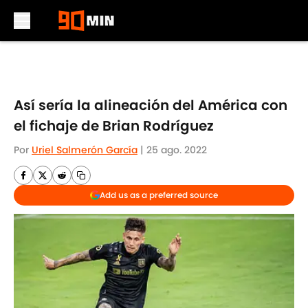
Skip to main content
Así sería la alineación del América con
el fichaje de Brian Rodríguez
Por
Uriel Salmerón García
|
25 ago. 2022
Add us as a preferred source