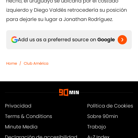
hecho, el uruguayo se ubicaría por el costado
izquierdo y Diego Valdés retrocedería su posición
para dejarle su lugar a Jonathan Rodríguez.
Add us as a preferred source on
Google
Home
/
Club América
Privacidad
Política de Cookies
Terms & Conditions
Sobre 90min
Minute Media
Trabajo
Declaración de accesibilidad
A-Z Index