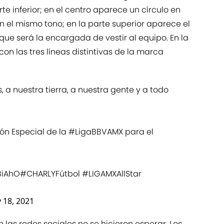
te inferior; en el centro aparece un círculo en
en el mismo tono; en la parte superior aparece el
 que será la encargada de vestir al equipo. En la
n las tres líneas distintivas de la marca
, a nuestra tierra, a nuestra gente y a todo
ón Especial de la
#LigaBBVAMX
para el
TBiAhO
#CHARLYFútbol
#LIGAMXAllStar
y 18, 2021
las redes sociales no se hicieron esperar. Los