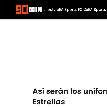
Lifestyle
EA Sports FC 25
EA Sports
Skip to main content
Así serán los unifo
Estrellas