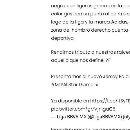
negro, con ligeras grecas en la par
color gris con un punto al centro 
logo de la liga y la marca
Adidas
,
zona del hombro derecho cuenta co
deportiva.
Rendimos tributo a nuestras raíces
aquello que nos define. ??
Presentamos el nuevo Jersey Edici
#MLSAllStar
Game. ⭐
Ya disponible en
https://t.co/ItSy
pic.twitter.com/gMVjnigaC5
— Liga BBVA MX (@LigaBBVAMX)
Jul
Inmediatamente las reacciones en 