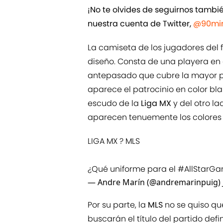
¡No te olvides de seguirnos tamb
nuestra cuenta de Twitter,
@90min
La camiseta de los jugadores del 
diseño. Consta de una playera en 
antepasado que cubre la mayor par
aparece el patrocinio en color bla
escudo de la
Liga MX
y del otro l
aparecen tenuemente los colores d
LIGA MX ? MLS
¿Qué uniforme para el
#AllStarG
— Andre Marín (@andremarinpuig)
Por su parte, la
MLS
no se quiso que
buscarán el título del partido defi