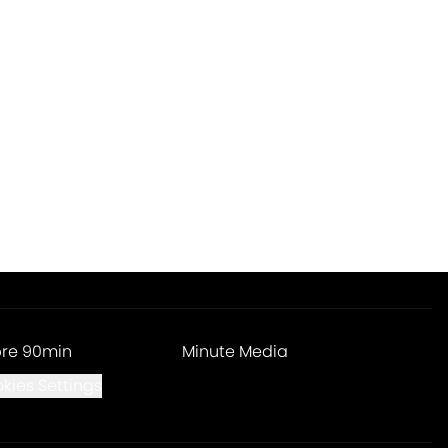
re 90min
Minute Media
kies Settings