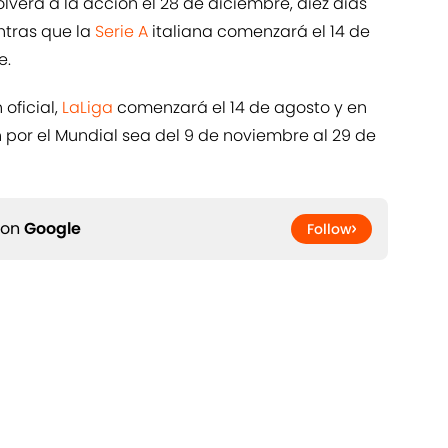
lverá a la acción el 28 de diciembre, diez días
ntras que la
Serie A
italiana comenzará el 14 de
e.
oficial,
LaLiga
comenzará el 14 de agosto y en
n por el Mundial sea del 9 de noviembre al 29 de
 on
Google
Follow