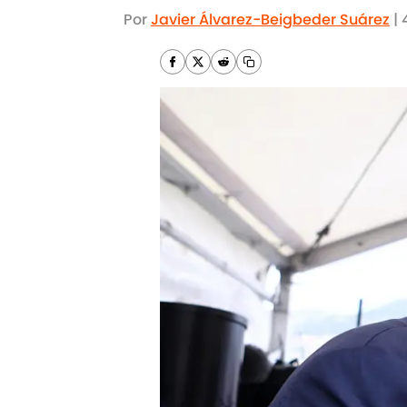
Por
Javier Álvarez-Beigbeder Suárez
|