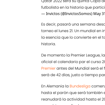
Qatar 2022 será su quinta Copa del
futbolista en la historia que parti
— Invictos (@InvictosSomos)
May 31
Es decir, pasará una semana desd
torneo el lunes 21. Un mundial en i
la esencia que lo convierte en el 
historia.
De momento la Premier League, la B
oficial el calendario par el curso 
Premier
antes del Mundial será el 
será de 42 días, justo a tiempo pa
En Alemania la
Bundesliga
comenza
hasta el parón que será también e
reanudará la actividad hasta el 2