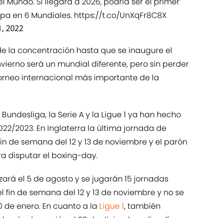
 Mundo. Si llegara a 2026, podría ser el primer
cipa en 6 Mundiales.
https://t.co/UnXqFr8C8X
, 2022
e la concentración hasta que se inaugure el
nvierno será un mundial diferente, pero sin perder
torneo internacional más importante de la
undesliga, la Serie A y la Ligue 1 ya han hecho
2022/2023. En Inglaterra la última jornada de
fin de semana del 12 y 13 de noviembre y el parón
ra disputar el boxing-day.
rá el 5 de agosto y se jugarán 15 jornadas
l fin de semana del 12 y 13 de noviembre y no se
0 de enero. En cuanto a la
Ligue 1
, también