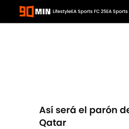
Lifestyle
EA Sports FC 25
EA Sports
Skip to main content
Así será el parón d
Qatar