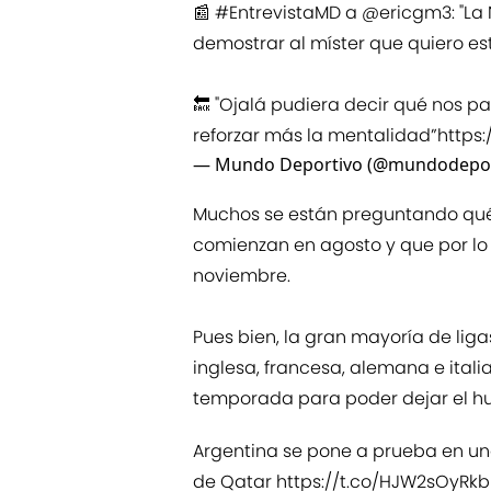
📰
#EntrevistaMD
a
@ericgm3
: "L
demostrar al míster que quiero es
🔙 "Ojalá pudiera decir qué nos pas
reforzar más la mentalidad”
https:
— Mundo Deportivo (@mundodepor
Muchos se están preguntando qué
comienzan en agosto y que por lo 
noviembre.
Pues bien, la gran mayoría de liga
inglesa, francesa, alemana e ital
temporada para poder dejar el hu
Argentina se pone a prueba en una
de Qatar
https://t.co/HJW2sOyRkb