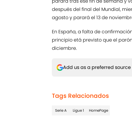
parará tras ese fin de semana y vo
después del final del Mundial, mie
agosto y parará el 13 de noviembr
En España, a falta de confirmación 
principio etá previsto que el paró
diciembre.
Add us as a preferred source
Tags Relacionados
Serie A
Ligue 1
HomePage