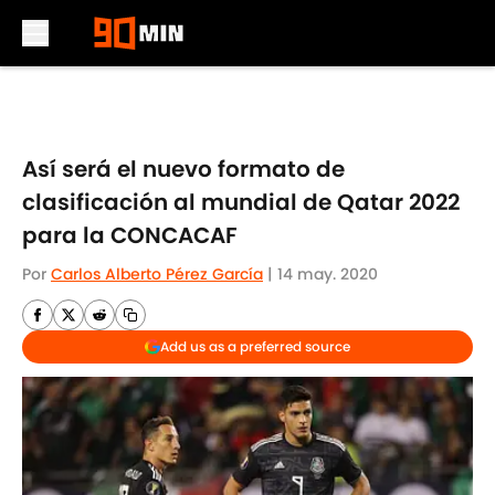
Skip to main content
Así será el nuevo formato de
clasificación al mundial de Qatar 2022
para la CONCACAF
Por
Carlos Alberto Pérez García
|
14 may. 2020
Add us as a preferred source