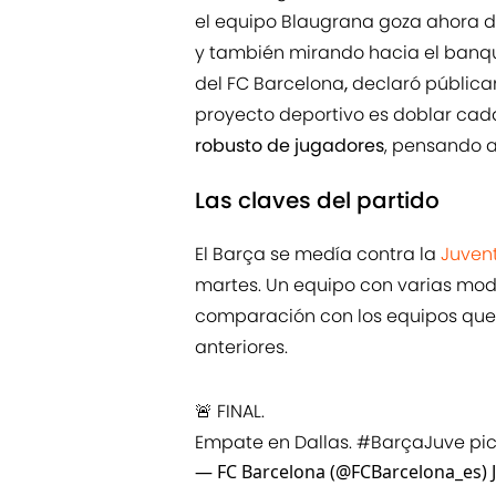
el equipo Blaugrana goza ahora de
y también mirando hacia el banqu
del FC Barcelona
,
declaró pública
proyecto deportivo es doblar cad
robusto de jugadores
, pensando a
Las claves del partido
El Barça se medía contra la
Juven
martes. Un equipo con varias modif
comparación con los equipos que 
anteriores.
🚨 FINAL.
Empate en Dallas.
#BarçaJuve
pi
— FC Barcelona (@FCBarcelona_es)