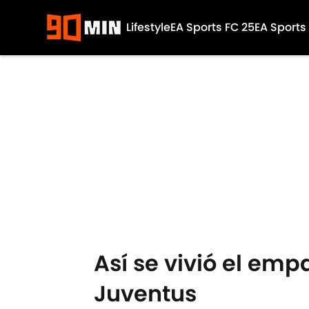
Lifestyle
EA Sports FC 25
EA Sports
Skip to main content
Así se vivió el emp
Juventus