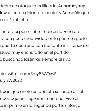
idente en ataque modificado.
Aubameyang
dowski
como delantero centro y
Dembélé
que
nso a Raphinha.
ento y espeso, sobre todo en la zona de
 y con poca creatividad en la primera parte.
puerta contraria con bastante insistencia. El
stuvo muy enchufado en el partido,
, buscando lastimar siempre al rival.
pic.twitter.com/3my85GTswF
July 27, 2022
n
Kean
que anotó un doblete sellando así el
mbos equipos lograron mantener vivo el
e imprimió en la segunda parte. El Barça
 ganar el encuentro tras golpear el poste dos