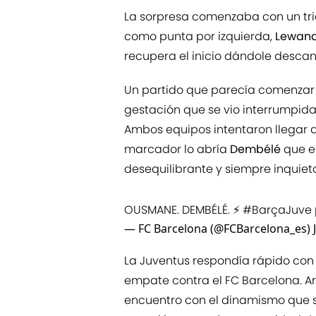
La sorpresa comenzaba con un tr
como punta por izquierda,
Lewan
recupera el inicio dándole desca
Un partido que parecía comenzar l
gestación que se vio interrumpida
Ambos equipos intentaron llegar a 
marcador lo abría
Dembélé
que e
desequilibrante y siempre inquieto
OUSMANE. DEMBÉLÉ. ⚡️
#BarçaJuve
— FC Barcelona (@FCBarcelona_es)
La Juventus respondía rápido co
empate contra el FC Barcelona. A
encuentro con el dinamismo que s
pareció tener más oportunidad de