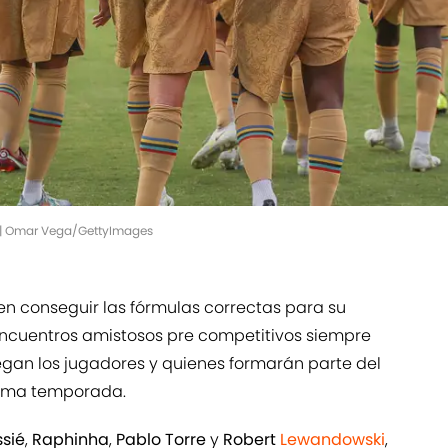
s | Omar Vega/GettyImages
n conseguir las fórmulas correctas para su
encuentros amistosos pre competitivos siempre
egan los jugadores y quienes formarán parte del
xima temporada.
sié
,
Raphinha
,
Pablo Torre
y
Robert
Lewandowski
,