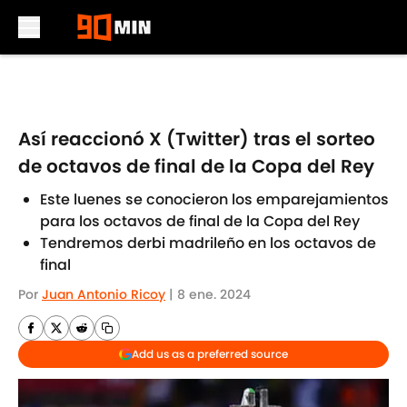
Skip to main content
Así reaccionó X (Twitter) tras el sorteo
de octavos de final de la Copa del Rey
Este luenes se conocieron los emparejamientos
para los octavos de final de la Copa del Rey
Tendremos derbi madrileño en los octavos de
final
Por
Juan Antonio Ricoy
|
8 ene. 2024
Add us as a preferred source