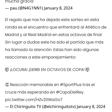
mucha gracia
— pau (@N4G1NN1)
January 8, 2024
El regalo que nos ha dejado este sorteo en esta
ronda es el encuentro que enfrentará al Atlético de
Madrid y al Real Madrid en estos octavos de final.
Sin lugar a dudas este ha sido el partido que más
ha llamado la atención. Estas han sido algunas
reacciones a este emparejamiento:
🤯 ¡LOCURA! ¡DERBI EN OCTAVOS DE COPA! 🤯
👏 Reacción memorable en
#SportPlus
tras el
cruce más esperando en
#CopaDelRey
.
pic.twitter.com/HZv20WaGo7
— El Chiringuito TV (@elchiringuitotv)
January 8, 2024