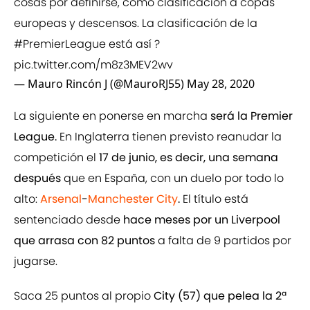
cosas por definirse, como clasificación a copas
europeas y descensos. La clasificación de la
#PremierLeague
está así ?
pic.twitter.com/m8z3MEV2wv
— Mauro Rincón J (@MauroRJ55)
May 28, 2020
La siguiente en ponerse en marcha
será la Premier
League.
En Inglaterra tienen previsto reanudar la
competición el
17 de junio, es decir, una semana
después
que en España, con un duelo por todo lo
alto:
Arsenal
-
Manchester City
.
El título está
sentenciado desde
hace meses por un Liverpool
que arrasa con 82 puntos
a falta de 9 partidos por
jugarse.
Saca 25 puntos al propio
City (57) que pelea la 2ª