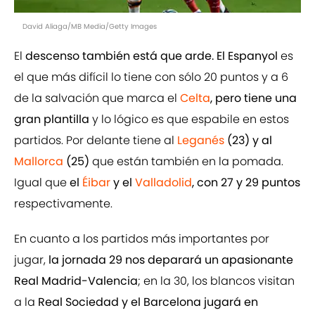
David Aliaga/MB Media/Getty Images
El
descenso también está que arde. El Espanyol
es
el que más difícil lo tiene con sólo 20 puntos y a 6
de la salvación que marca el
Celta
, pero tiene una
gran plantilla
y lo lógico es que espabile en estos
partidos. Por delante tiene al
Leganés
(23) y al
Mallorca
(25)
que están también en la pomada.
Igual que
el
Éibar
y el
Valladolid
, con 27 y 29 puntos
respectivamente.
En cuanto a los partidos más importantes por
jugar,
la jornada 29 nos deparará un apasionante
Real Madrid-Valencia
; en la 30, los blancos visitan
a la
Real Sociedad y el Barcelona jugará en