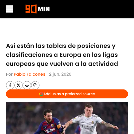
Skip to main content
Así están las tablas de posiciones y
clasificaciones a Europa en las ligas
europeas que vuelven a la actividad
Por
Pablo Falcones
|
2 jun. 2020
Add us as a preferred source