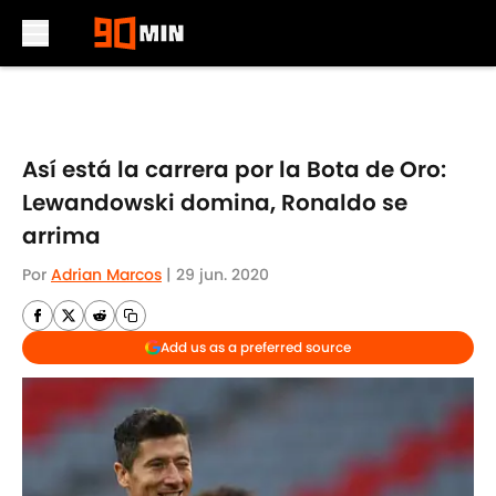
Skip to main content
Así está la carrera por la Bota de Oro:
Lewandowski domina, Ronaldo se
arrima
Por
Adrian Marcos
|
29 jun. 2020
Add us as a preferred source