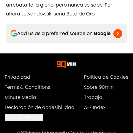
arrebatarle la gloria, pero nunca se sabe. Por
ahora Lewandowski sería Bota de Oro.
Add us as a preferred source on
Google
Privacidad
Política de Cookies
Terms & Conditions
Sobre 90min
Minute Media
Trabajo
Declaración de accesibilidad
A-Z Index
Cookies Settings
© 2026
Powered by Minute Media
-
Todos los derechos reservados