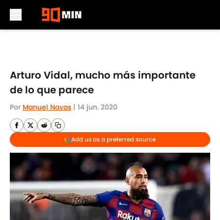
Skip to main content
Arturo Vidal, mucho más importante
de lo que parece
Por
Manuel Navas
|
14 jun. 2020
Add us as a preferred source