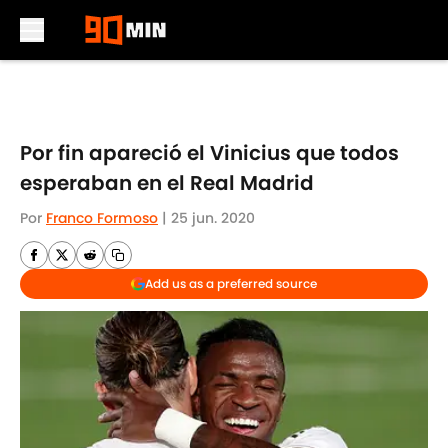
Skip to main content
Por fin apareció el Vinicius que todos
esperaban en el Real Madrid
Por
Franco Formoso
|
25 jun. 2020
Add us as a preferred source