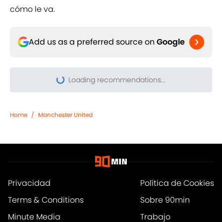
cómo le va.
Add us as a preferred source on
Google
Home
/
Manchester United
Privacidad
Política de Cookies
Terms & Conditions
Sobre 90min
Minute Media
Trabajo
Declaración de accesibilidad
A-Z Index
Cookies Settings