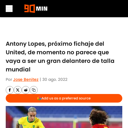
Skip to main content
Antony Lopes, próximo fichaje del
United, de momento no parece que
vaya a ser un gran delantero de talla
mundial
Por
Jose Benitez
|
30 ago. 2022
Add us as a preferred source