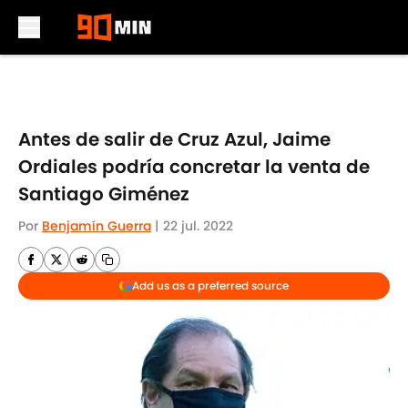
Skip to main content
Antes de salir de Cruz Azul, Jaime
Ordiales podría concretar la venta de
Santiago Giménez
Por
Benjamín Guerra
|
22 jul. 2022
Add us as a preferred source