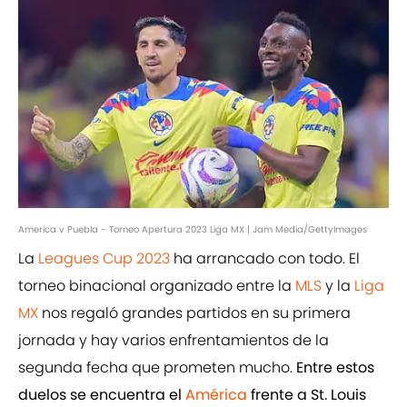
America v Puebla - Torneo Apertura 2023 Liga MX | Jam Media/GettyImages
La
Leagues Cup 2023
ha arrancado con todo. El
torneo binacional organizado entre la
MLS
y la
Liga
MX
nos regaló grandes partidos en su primera
jornada y hay varios enfrentamientos de la
segunda fecha que prometen mucho.
Entre estos
duelos se encuentra el
América
frente a St. Louis