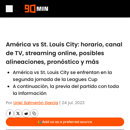
Skip to main content
América vs St. Louis City: horario, canal
de TV, streaming online, posibles
alineaciones, pronóstico y más
América vs St. Louis City se enfrentan en la
segunda jornada de la Leagues Cup
A continuación, la previa del partido con toda
la información
Por
Uriel Salmerón García
|
24 jul. 2023
Add us as a preferred source