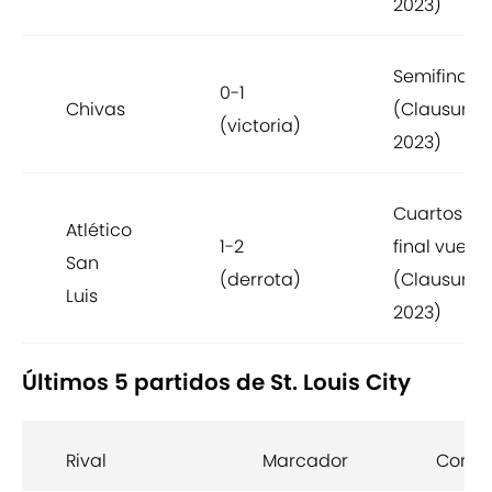
2023)
Semifinal i
0-1
Chivas
(Clausura
(victoria)
2023)
Cuartos de
Atlético
1-2
final vuelta
San
(derrota)
(Clausura
Luis
2023)
Últimos 5 partidos de St. Louis City
Rival
Marcador
Compe