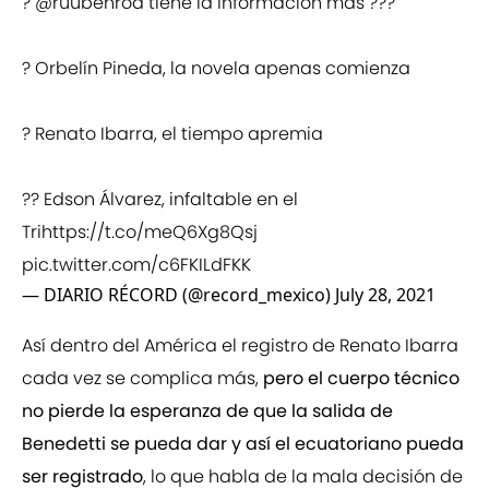
?️
@ruubenrod
tiene la información más ???
? Orbelín Pineda, la novela apenas comienza
? Renato Ibarra, el tiempo apremia
?? Edson Álvarez, infaltable en el
Tri
https://t.co/meQ6Xg8Qsj
pic.twitter.com/c6FKILdFKK
— DIARIO RÉCORD (@record_mexico)
July 28, 2021
Así dentro del América el registro de Renato Ibarra
cada vez se complica más,
pero el cuerpo técnico
no pierde la esperanza de que la salida de
Benedetti se pueda dar y así el ecuatoriano pueda
ser registrado
, lo que habla de la mala decisión de