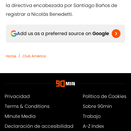
la directiva encabezada por Santiago Baños de
registrar a Nicolás Benedetti.
Add us as a preferred source on
Google
Home
/
Club América
Privacidad
Política de Cookies
Terms & Conditions
Sobre 90min
Minute Media
Trabajo
Declaración de accesibilidad
A-Z Index