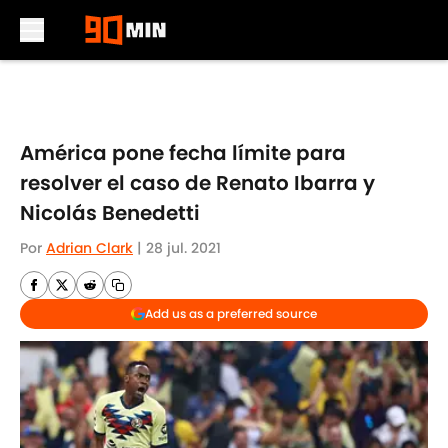
Skip to main content
América pone fecha límite para
resolver el caso de Renato Ibarra y
Nicolás Benedetti
Por
Adrian Clark
|
28 jul. 2021
Add us as a preferred source