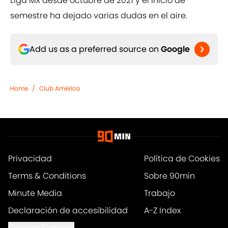
Liga MX desde octubre de 2021 y el inicio de
semestre ha dejado varias dudas en el aire.
Add us as a preferred source on
Google
Home
/
Club América
Privacidad
Política de Cookies
Terms & Conditions
Sobre 90min
Minute Media
Trabajo
Declaración de accesibilidad
A-Z Index
Cookies Settings