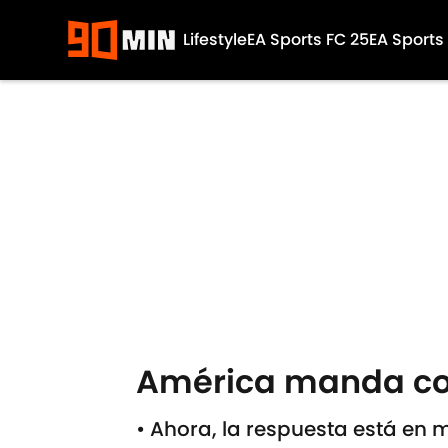
Lifestyle
EA Sports FC 25
EA Sports
Skip to main content
América manda con
• Ahora, la respuesta está en