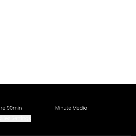
re 90min
Minute Media
kies Settings