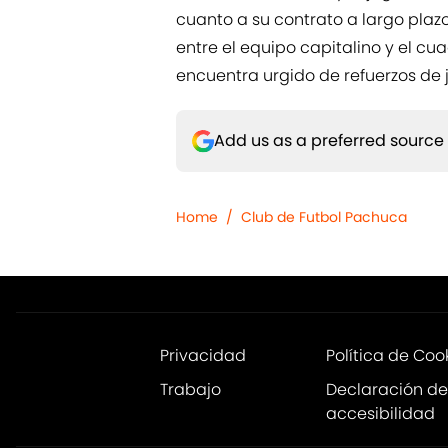
cuanto a su contrato a largo plaz
entre el equipo capitalino y el 
encuentra urgido de refuerzos de j
Add us as a preferred source
Home
/
Club de Futbol Pachuca
Privacidad
Política de Coo
Trabajo
Declaración de
accesibilidad