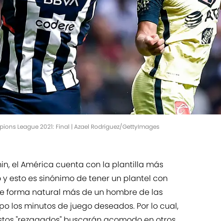
ons League 2021: Final | Azael Rodriguez/GettyImages
, el América cuenta con la plantilla más
o y esto es sinónimo de tener un plantel con
 de forma natural más de un hombre de las
po los minutos de juego deseados. Por lo cual,
estos "rezagados" buscarán acomodo en otros