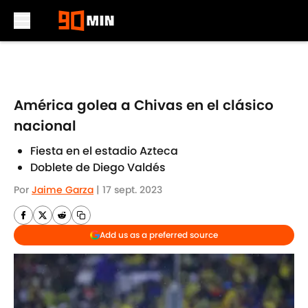
Skip to main content
América golea a Chivas en el clásico
nacional
Fiesta en el estadio Azteca
Doblete de Diego Valdés
Por
Jaime Garza
|
17 sept. 2023
Add us as a preferred source