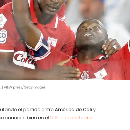
. | VIEW press/GettyImages
utando el partido entre
América de Cali
y
 se conocen bien en el
fútbol colombiano
.