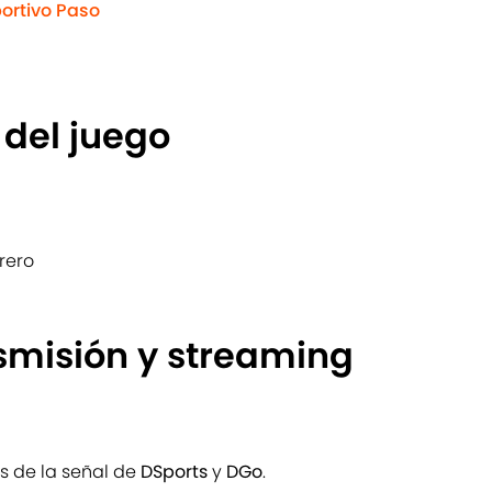
portivo Paso
 del juego
rero
smisión y streaming
és de la señal de
DSports
y
DGo
.