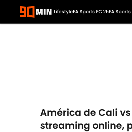
Lifestyle
EA Sports FC 25
EA Sports
Skip to main content
América de Cali vs 
streaming online, 