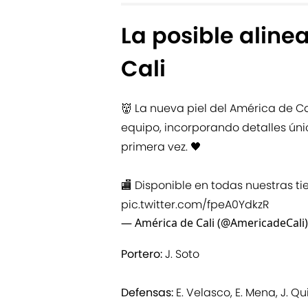
La posible aline
Cali
👹 La nueva piel del América de Ca
equipo, incorporando detalles úni
primera vez. 🖤
🏬 Disponible en todas nuestras tien
pic.twitter.com/fpeA0YdkzR
— América de Cali (@AmericadeCali
Portero:
J. Soto
Defensas:
E. Velasco, E. Mena, J. Qu