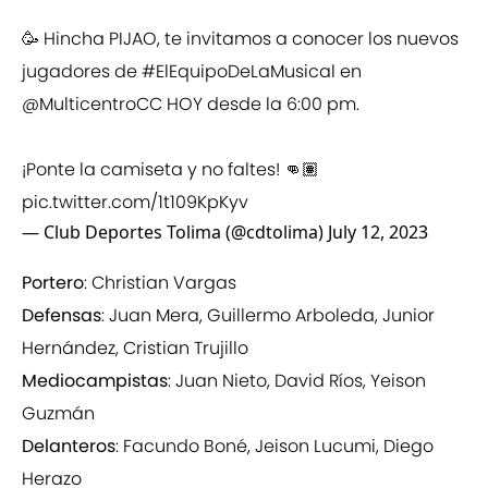
🥳 Hincha PIJAO, te invitamos a conocer los nuevos
jugadores de
#ElEquipoDeLaMusical
en
@MulticentroCC
HOY desde la 6:00 pm.
¡Ponte la camiseta y no faltes! 👊🏽
pic.twitter.com/1t109KpKyv
— Club Deportes Tolima (@cdtolima)
July 12, 2023
Portero
: Christian Vargas
Defensas
: Juan Mera, Guillermo Arboleda, Junior
Hernández, Cristian Trujillo
Mediocampistas
: Juan Nieto, David Ríos, Yeison
Guzmán
Delanteros
: Facundo Boné, Jeison Lucumi, Diego
Herazo