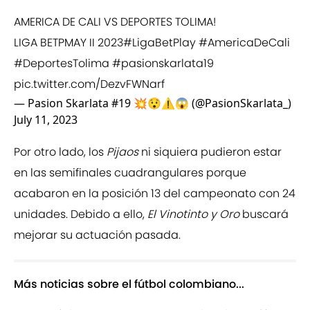
AMERICA DE CALI VS DEPORTES TOLIMA!
LIGA BETPMAY II 2023
#LigaBetPlay
#AmericaDeCali
#DeportesTolima
#pasionskarlata19
pic.twitter.com/DezvFWNarf
— Pasion Skarlata #19 💥😯⚠️😱 (@PasionSkarlata_)
July 11, 2023
Por otro lado, los
Pijaos
ni siquiera pudieron estar
en las semifinales cuadrangulares porque
acabaron en la posición 13 del campeonato con 24
unidades. Debido a ello,
El Vinotinto y Oro
buscará
mejorar su actuación pasada.
Más noticias sobre el fútbol colombiano...