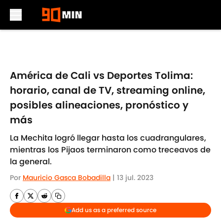
Skip to main content
América de Cali vs Deportes Tolima:
horario, canal de TV, streaming online,
posibles alineaciones, pronóstico y
más
La Mechita logró llegar hasta los cuadrangulares,
mientras los Pijaos terminaron como treceavos de
la general.
Por
Mauricio Gasca Bobadilla
|
13 jul. 2023
Add us as a preferred source