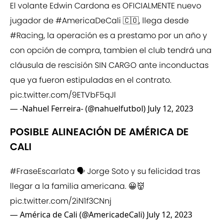
El volante Edwin Cardona es OFICIALMENTE nuevo
jugador de
#AmericaDeCali
🇨🇴, llega desde
#Racing
, la operación es a prestamo por un año y
con opción de compra, tambien el club tendrá una
cláusula de rescisión SIN CARGO ante inconductas
que ya fueron estipuladas en el contrato.
pic.twitter.com/9ETVbF5qJl
— -Nahuel Ferreira- (@nahuelfutbol)
July 12, 2023
POSIBLE ALINEACIÓN DE AMÉRICA DE
CALI
#FraseEscarlata
🗣️ Jorge Soto y su felicidad tras
llegar a la familia americana. 😀👹
pic.twitter.com/2iN1f3CNnj
— América de Cali (@AmericadeCali)
July 12, 2023