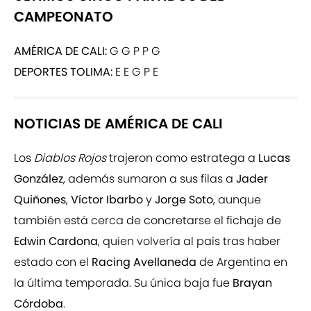
CAMPEONATO
AMÉRICA DE CALI:
G G P P G
DEPORTES TOLIMA:
E E G P E
NOTICIAS DE AMÉRICA DE CALI
Los
Diablos Rojos
trajeron como estratega a
Lucas
González
, además sumaron a sus filas a
Jader
Quiñones
,
Víctor Ibarbo
y
Jorge Soto
, aunque
también está cerca de concretarse el fichaje de
Edwin Cardona
, quien volvería al país tras haber
estado con el
Racing Avellaneda
de Argentina en
la última temporada. Su única baja fue
Brayan
Córdoba
.