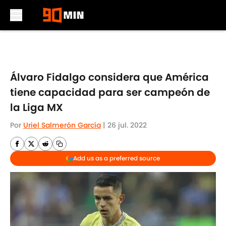
Skip to main content
Álvaro Fidalgo considera que América
tiene capacidad para ser campeón de
la Liga MX
Por
Uriel Salmerón García
|
26 jul. 2022
Add us as a preferred source