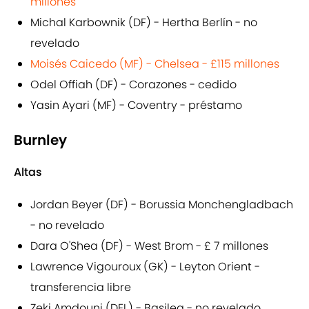
millones
Michal Karbownik (DF) - Hertha Berlín - no
revelado
Moisés Caicedo (MF) - Chelsea - £115 millones
Odel Offiah (DF) - Corazones - cedido
Yasin Ayari (MF) - Coventry - préstamo
Burnley
Altas
Jordan Beyer (DF) - Borussia Monchengladbach
- no revelado
Dara O'Shea (DF) - West Brom - £ 7 millones
Lawrence Vigouroux (GK) - Leyton Orient -
transferencia libre
Zeki Amdouni (DEL) - Basilea - no revelado