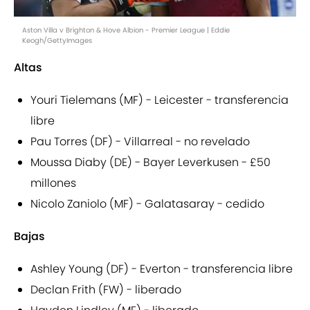
Aston Villa v Brighton & Hove Albion - Premier League | Eddie
Keogh/GettyImages
Altas
Youri Tielemans (MF) - Leicester - transferencia
libre
Pau Torres (DF) - Villarreal - no revelado
Moussa Diaby (DE) - Bayer Leverkusen - £50
millones
Nicolo Zaniolo (MF) - Galatasaray - cedido
Bajas
Ashley Young (DF) - Everton - transferencia libre
Declan Frith (FW) - liberado