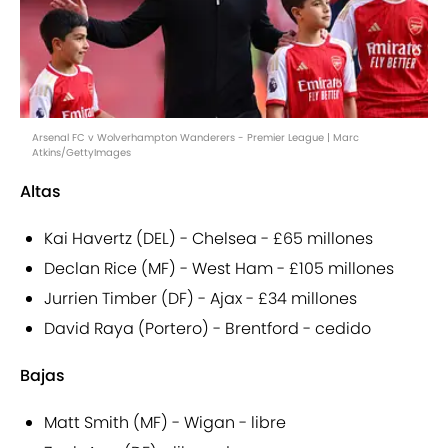
Arsenal FC v Wolverhampton Wanderers - Premier League | Marc
Atkins/GettyImages
Altas
Kai Havertz (DEL) - Chelsea - £65 millones
Declan Rice (MF) - West Ham - £105 millones
Jurrien Timber (DF) - Ajax - £34 millones
David Raya (Portero) - Brentford - cedido
Bajas
Matt Smith (MF) - Wigan - libre