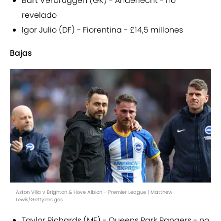
Bart Verbruggen (GK) - Anderlecht - no
revelado
Igor Julio (DF) - Fiorentina - £14,5 millones
Bajas
Aston Villa v Brighton & Hove Albion - Premier League | Matthew
Lewis/GettyImages
Taylor Richards (MF) - Queens Park Rangers - no