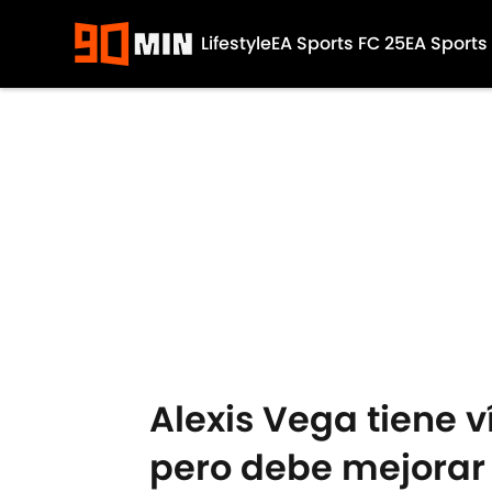
Lifestyle
EA Sports FC 25
EA Sports
Skip to main content
Alexis Vega tiene v
pero debe mejorar