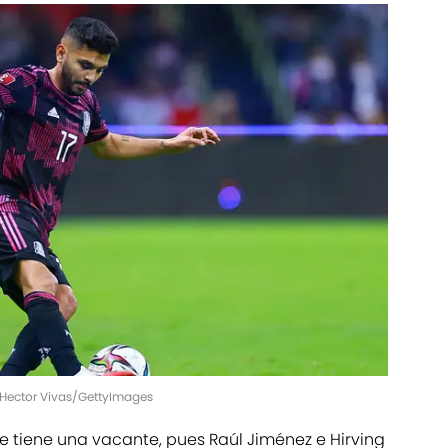
 Hector Vivas/GettyImages
e tiene una vacante, pues Raúl Jiménez e Hirving