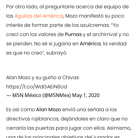
Por otro lado, al preguntarle acerca del equipo de
las
Águilas del América
, Mozo manifestó su poco
interés de formar parte de los azulcremas: “Yo
crecí con los valores de
Pumas
y el archirrival y no
se pierden. No sé si jugaría en
América
, la verdad
es que no creo”, subrayó.
Alan Mozo y su guiño a Chivas
https://t.co/WdGAEiN6Ud
— MSN México (@MSNMex)
May 1, 2020
Es así como
Alan Mozo
envió una señala a los
directivos rojiblancos, dejándoles en claro que no
cerraría las puertas para jugar con ellos. Asimismo,
una de los principales objetivos del jugador es