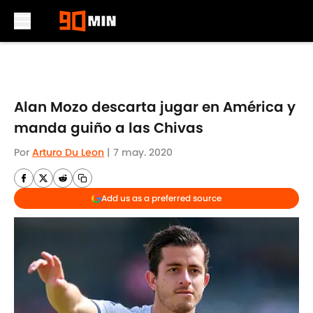
Skip to main content
Alan Mozo descarta jugar en América y
manda guiño a las Chivas
Por
Arturo Du Leon
|
7 may. 2020
Add us as a preferred source