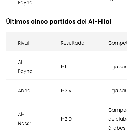
Fayha
Últimos cinco partidos del Al-Hilal
Rival
Resultado
Competici
Al-
1-1
Liga saudí
Fayha
Abha
1-3 V
Liga saudí
Campeona
Al-
1-2 D
de clubes
Nassr
árabes