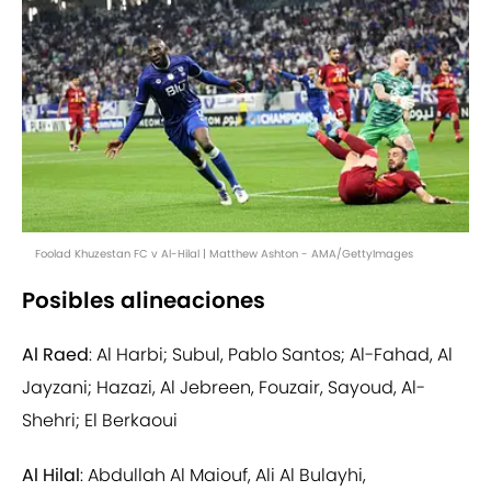
Foolad Khuzestan FC v Al-Hilal | Matthew Ashton - AMA/GettyImages
Posibles alineaciones
Al Raed
: Al Harbi; Subul, Pablo Santos; Al-Fahad, Al
Jayzani; Hazazi, Al Jebreen, Fouzair, Sayoud, Al-
Shehri; El Berkaoui
Al Hilal
: Abdullah Al Maiouf, Ali Al Bulayhi,