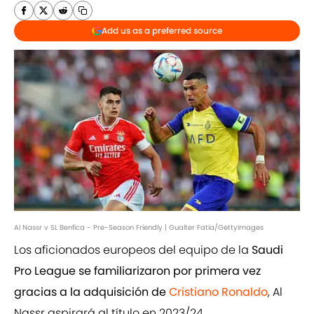
Add us as a preferred source
Al Nassr v SL Benfica - Pre-Season Friendly | Gualter Fatia/GettyImages
Los aficionados europeos del equipo de la
Saudi
Pro League se familiarizaron por primera vez
gracias a la adquisición de
Cristiano Ronaldo
, Al
Nassr aspirará al título en 2023/24.