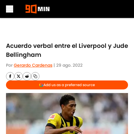
Skip to main content
Acuerdo verbal entre el Liverpool y Jude
Bellingham
Por
Gerardo Cardenas
|
29 ago. 2022
Add us as a preferred source