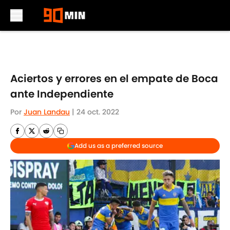
Skip to main content
Aciertos y errores en el empate de Boca
ante Independiente
Por
Juan Landau
|
24 oct. 2022
Add us as a preferred source