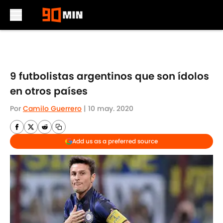
Skip to main content
9 futbolistas argentinos que son ídolos
en otros países
Por
Camilo Guerrero
|
10 may. 2020
Add us as a preferred source