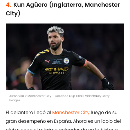
4.
Kun Agüero (Inglaterra, Manchester
City)
Aston Villa v Manchester City - Carabao Cup Final | Visionhaus/Getty
Images
El delantero llegó al
Manchester City
luego de su
gran desempeño en España. Ahora es un ídolo del
club siendo el máximo goleador de en la historia