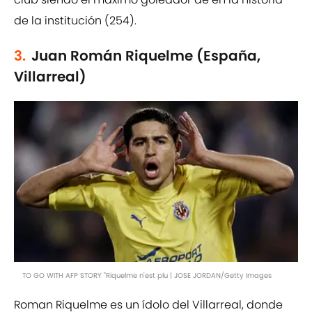
de la institución (254).
3.
Juan Román Riquelme (España,
Villarreal)
TO GO WITH AFP STORY "Riquelme n'est plu | JOSE JORDAN/Getty Images
Roman Riquelme es un ídolo del Villarreal, donde