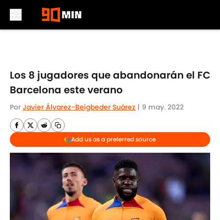
Skip to main content
Los 8 jugadores que abandonarán el FC
Barcelona este verano
Por
Javier Álvarez-Beigbeder Suárez
|
9 may. 2022
Add us as a preferred source