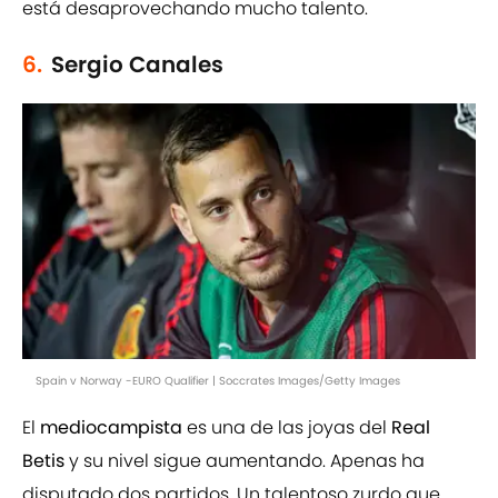
está desaprovechando mucho talento.
6.
Sergio Canales
Spain v Norway -EURO Qualifier | Soccrates Images/Getty Images
El
mediocampista
es una de las joyas del
Real
Betis
y su nivel sigue aumentando. Apenas ha
disputado dos partidos. Un talentoso zurdo que