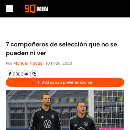
Skip to main content
7 compañeros de selección que no se
pueden ni ver
Por
Manuel Navas
|
10 may. 2020
Add us as a preferred source