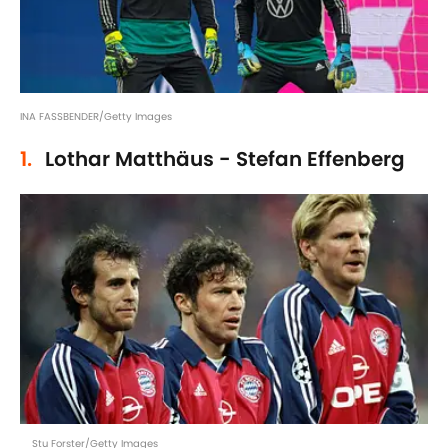
INA FASSBENDER/Getty Images
1.
Lothar Matthäus - Stefan Effenberg
Stu Forster/Getty Images