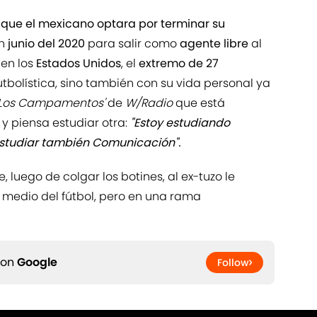
 que el mexicano optara por terminar su
en
junio del 2020
para salir como
agente libre
al
 en los
Estados Unidos
, el
extremo de 27
utbolística, sino también con su vida personal ya
'Los Campamentos'
de
W/Radio
que está
 y piensa estudiar otra:
"Estoy estudiando
estudiar también Comunicación".
luego de colgar los botines, al ex-tuzo le
 medio del fútbol, pero en una rama
 on
Google
Follow