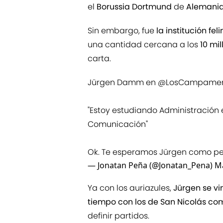
el
Borussia Dortmund
de
Alemani
Sin embargo, fue
la institución f
una cantidad cercana a los
10 mi
carta.
Jürgen Damm en
@LosCampamen
"Estoy estudiando Administración 
Comunicación"
Ok. Te esperamos Jürgen como peri
— Jonatan Peña (@Jonatan_Pena)
Ma
Ya con los auriazules,
Jürgen se vi
tiempo con los de San Nicolás co
definir partidos.