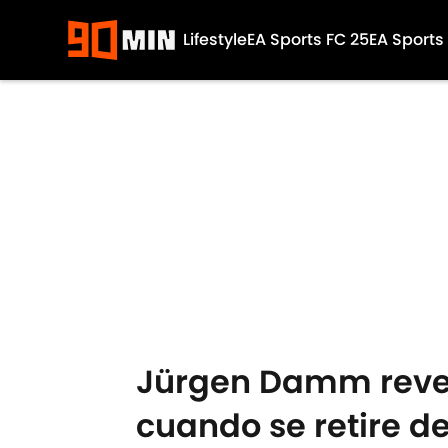
Lifestyle
EA Sports FC 25
EA Sports
Skip to main content
Jürgen Damm revel
cuando se retire de