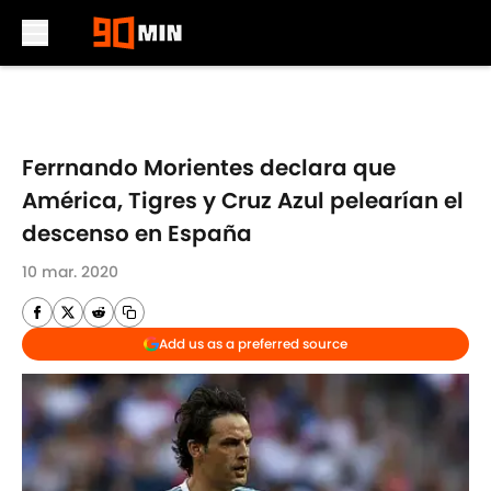
Skip to main content
Ferrnando Morientes declara que
América, Tigres y Cruz Azul pelearían el
descenso en España
10 mar. 2020
Add us as a preferred source