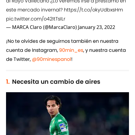
al Rayo Vallecano ¿Lo veremos irse a préstamo en
este mercado invernal?
https://t.co/okyUdbxsHm
pic.twitter.com/o42ItTsILr
— MARCA Claro (@MarcaClaro)
January 23, 2022
¡No te olvides de seguirnos también en nuestra
cuenta de Instagram,
90min_es
, y nuestra cuenta
de Twitter,
@90minespanol
!
1.
Necesita un cambio de aires