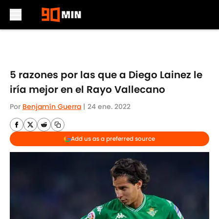
Skip to main content
5 razones por las que a Diego Lainez le
iría mejor en el Rayo Vallecano
Por
Benjamín Guerra
|
24 ene. 2022
Add us as a preferred source