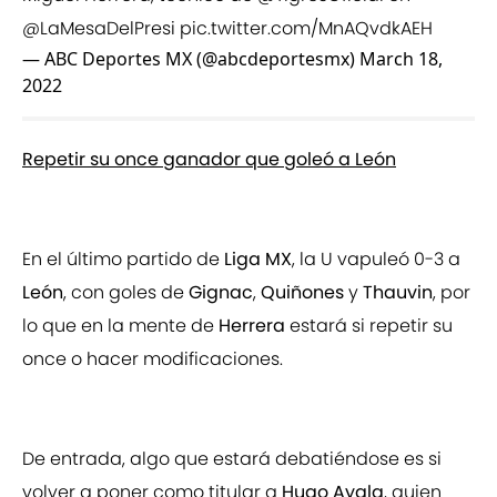
@LaMesaDelPresi
pic.twitter.com/MnAQvdkAEH
— ABC Deportes MX (@abcdeportesmx)
March 18,
2022
Repetir su once ganador que goleó a León
En el último partido de
Liga MX
, la U vapuleó 0-3 a
León
, con goles de
Gignac
,
Quiñones
y
Thauvin
, por
lo que en la mente de
Herrera
estará si repetir su
once o hacer modificaciones.
De entrada, algo que estará debatiéndose es si
volver a poner como titular a
Hugo Ayala
, quien