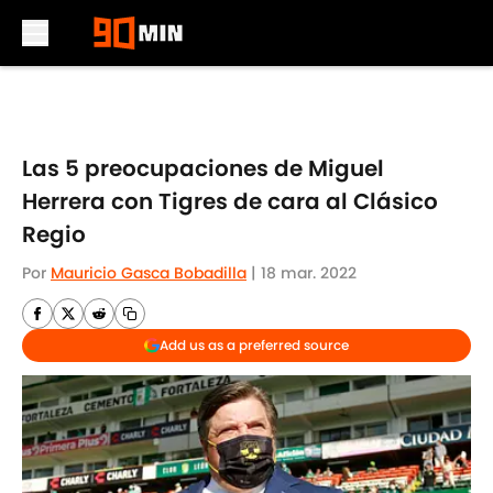
Skip to main content
Las 5 preocupaciones de Miguel
Herrera con Tigres de cara al Clásico
Regio
Por
Mauricio Gasca Bobadilla
|
18 mar. 2022
Add us as a preferred source