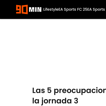
Lifestyle
EA Sports FC 25
EA Sports
Skip to main content
Las 5 preocupacion
la jornada 3