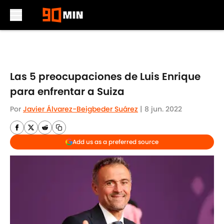
Skip to main content
Las 5 preocupaciones de Luis Enrique
para enfrentar a Suiza
Por
Javier Álvarez-Beigbeder Suárez
|
8 jun. 2022
Add us as a preferred source