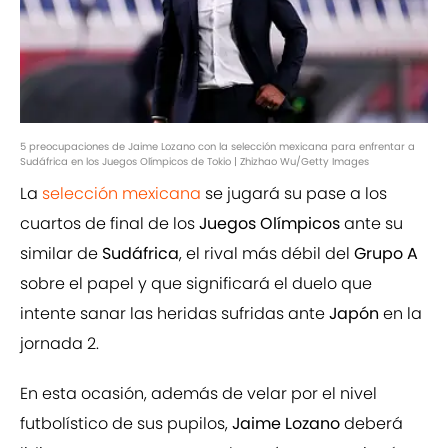
5 preocupaciones de Jaime Lozano con la selección mexicana para enfrentar a
Sudáfrica en los Juegos Olímpicos de Tokio | Zhizhao Wu/Getty Images
La
selección mexicana
se jugará su pase a los
cuartos de final de los
Juegos Olímpicos
ante su
similar de
Sudáfrica
, el rival más débil del
Grupo A
sobre el papel y que significará el duelo que
intente sanar las heridas sufridas ante
Japón
en la
jornada 2.
En esta ocasión, además de velar por el nivel
futbolístico de sus pupilos,
Jaime Lozano
deberá