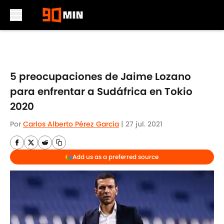
Skip to main content
5 preocupaciones de Jaime Lozano
para enfrentar a Sudáfrica en Tokio
2020
Por
Carlos Alberto Pérez García
|
27 jul. 2021
Add us as a preferred source