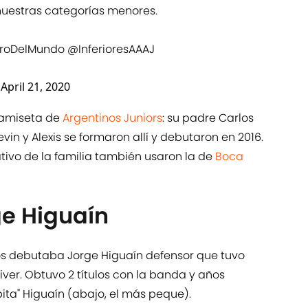
nuestras categorías menores.
eroDelMundo
@InferioresAAAJ
)
April 21, 2020
camiseta de
Argentinos Juniors
: su padre Carlos
evin y Alexis se formaron allí y debutaron en 2016.
ativo de la familia también usaron la de
Boca
ge Higuaín
os debutaba Jorge Higuaín defensor que tuvo
ver. Obtuvo 2 títulos con la banda y años
pita" Higuaín (abajo, el más peque).