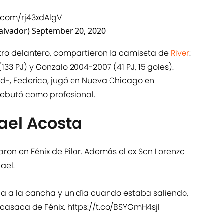
r.com/rj43xdAlgV
Salvador)
September 20, 2020
otro delantero, compartieron la camiseta de
River
:
133 PJ) y Gonzalo 2004-2007 (41 PJ, 15 goles).
d-, Federico, jugó en Nueva Chicago en
ebutó como profesional.
ael Acosta
ron en Fénix de Pilar. Además el ex San Lorenzo
ael.
ba a la cancha y un día cuando estaba saliendo,
 casaca de Fénix.
https://t.co/BSYGmH4sjl