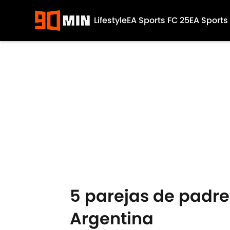
Lifestyle
EA Sports FC 25
EA Sports
Skip to main content
5 parejas de padre
Argentina