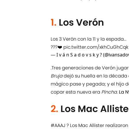
1.
Los Verón
Los 3 Verón con la 11 y la espada...
???❤️
pic.twitter.com/xkhCuGhCqk
— I v á n S a d o v s k y ? (@ivansad
.Tres generaciones de Verón juga
Bruja
dejó su huella en la década d
mágico pase y pegada; y el hijo d
copar esta nueva era
Pincha
.
La N
2.
Los Mac Alliste
#AAAJ
? Los Mac Allister realizar