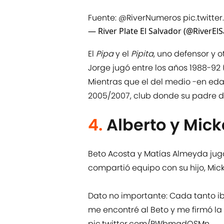
Fuente:
@RiverNumeros
pic.twitte
— River Plate El Salvador (@RiverEl
El
Pipa
y el
Pipita
, uno defensor y 
Jorge jugó entre los años 1988-92 (
Mientras que el del medio -en eda
2005/2007, club donde su padre d
4.
Alberto y Mick
Beto Acosta y Matías Almeyda juga
compartió equipo con su hijo, Mick
Dato no importante: Cada tanto i
me encontré al Beto y me firmó la
pic.twitter.com/PWbmadOSMn