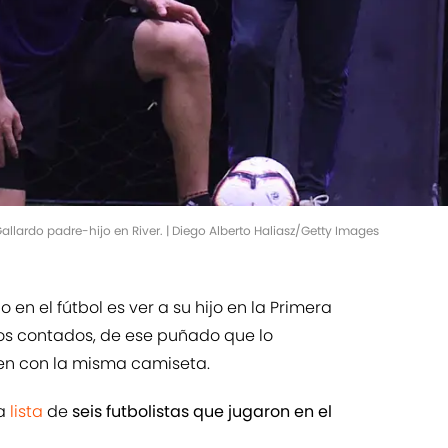
allardo padre-hijo en River. | Diego Alberto Haliasz/Getty Images
en el fútbol es ver a su hijo en la Primera
sos contados, de ese puñado que lo
cen con la misma camiseta.
na
lista
de
seis futbolistas que jugaron en el