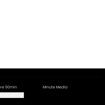
re 90min
Minute Media
kies Settings