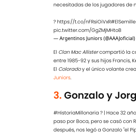
necesitadas de los jugadores de 
?
https://t.co/nFRsiOiVxR
#ElSemill
pic.twitter.com/GgZMjMHtoB
— Argentinos Juniors (@AAAJoficial
El
Clan Mac Allister
compartió la 
entre 1985-92 y sus hijos Francis, K
El
Colorado
y el único volante cre
Juniors
.
3.
Gonzalo y Jor
#HistoriaMillonaria
? | Hace 32 añ
paso por Boca, pero se casó con Ri
después, nos legó a Gonzalo "el Pi