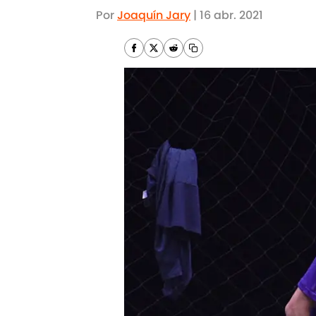
Por
Joaquín Jary
|
16 abr. 2021