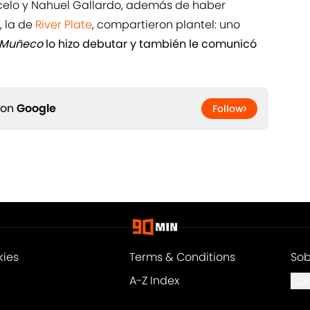
arcelo y Nahuel Gallardo, además de haber
 la de
River Plate
, compartieron plantel: uno
Muñeco
lo hizo debutar y también le comunicó
 on
Google
Follow
kies
Terms & Conditions
Sob
A-Z Index
Coo